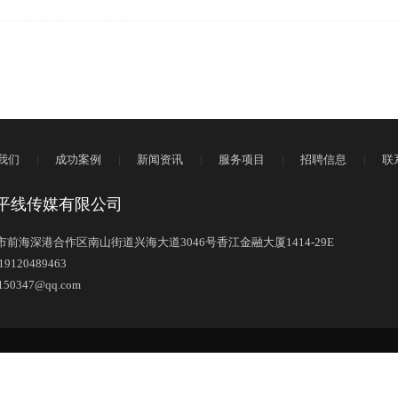
我们
|
成功案例
|
新闻资讯
|
服务项目
|
招聘信息
|
联
平线传媒有限公司
前海深港合作区南山街道兴海大道3046号香江金融大厦1414-29E
120489463
0347@qq.com